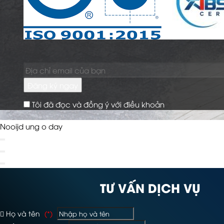
Đăng ký ngay
Tôi đã đọc và đồng ý với điều khoản
Nooijd ung o day
TƯ VẤN DỊCH VỤ
Họ và tên
(*)