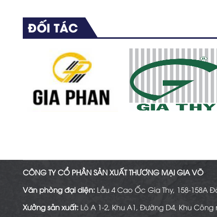
ĐỐI TÁC
CÔNG TY CỔ PHẦN SẢN XUẤT THƯƠNG MẠI GIA VÕ
Văn phòng đại diện:
Lầu 4 Cao Ốc Gia Thy, 158-158A Đ
Xưởng sản xuất:
Lô A 1-2, Khu A1, Đường D4, Khu Công 