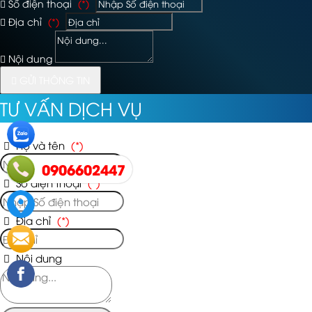
Số điện thoại
(*)
Địa chỉ
(*)
Nội dung
GỬI THÔNG TIN
TƯ VẤN DỊCH VỤ
Họ và tên
(*)
0906602447
Số điện thoại
(*)
Địa chỉ
(*)
Nội dung