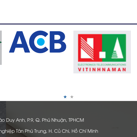
ào Duy Anh, P.9, Q. Phú Nhuận, TPHCM
nghiệp Tân Phú Trung, H. Củ Chi, Hồ Chí Minh