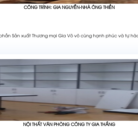
CÔNG TRÌNH: GIA NGUYỄN-NHÀ ÔNG THIỀN
hần Sản xuất Thương mại Gia Võ vô cùng hạnh phúc và tự hào
NỘI THẤT VĂN PHÒNG CÔNG TY GIA THẮNG