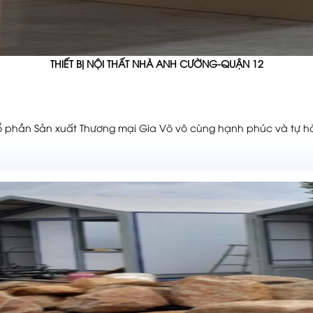
THIẾT BỊ NỘI THẤT NHÀ ANH CƯỜNG-QUẬN 12
 phần Sản xuất Thương mại Gia Võ vô cùng hạnh phúc và tự hà