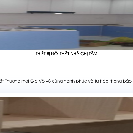
THIẾT BỊ NỘI THẤT NHÀ CHỊ TÂM
uất Thương mại Gia Võ vô cùng hạnh phúc và tự hào thông báo 