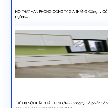
NỘI THẤT VĂN PHÒNG CÔNG TY GIA THẮNG Công ty Cổ p
ngắm...
THIẾT BỊ NỘI THẤT NHÀ CHỊ SƯƠNG Công ty Cổ phần Sả
các hình ảnh công trình bên dưới...