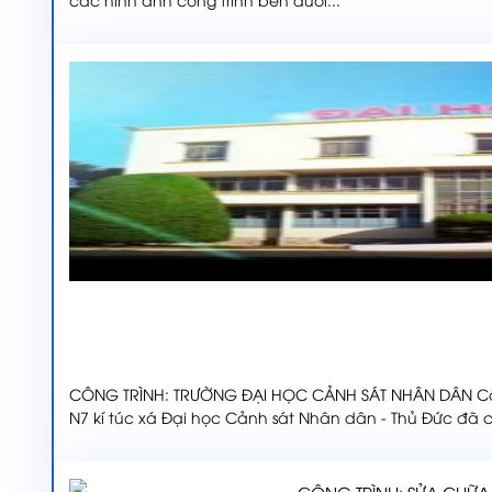
CÔNG TRÌNH: TRƯỜNG ĐẠI HỌC CẢNH SÁT NHÂN DÂN Công
N7 kí túc xá Đại học Cảnh sát Nhân dân - Thủ Đức đã 