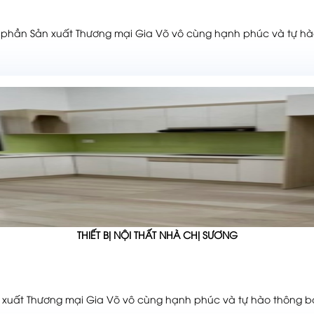
hần Sản xuất Thương mại Gia Võ vô cùng hạnh phúc và tự hào
THIẾT BỊ NỘI THẤT NHÀ CHỊ SƯƠNG
n xuất Thương mại Gia Võ vô cùng hạnh phúc và tự hào thông 