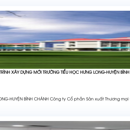
RÌNH XÂY DỰNG MỚI TRƯỜNG TIỂU HỌC HƯNG LONG-HUYỆN BÌN
G-HUYỆN BÌNH CHÁNH Công ty Cổ phần Sản xuất Thương mại G