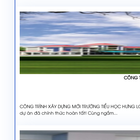
CÔNG T
CÔNG TRÌNH XÂY DỰNG MỚI TRƯỜNG TIỂU HỌC HƯNG LON
dự án đã chính thức hoàn tất! Cùng ngắm...