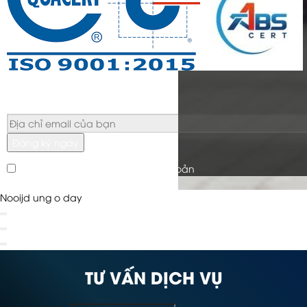
Đăng ký ngay
Tôi đã đọc và đồng ý với điều khoản
Nooijd ung o day
TƯ VẤN DỊCH VỤ