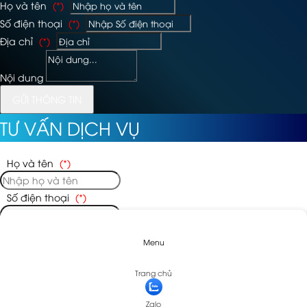
Họ và tên
(*)
Số điện thoại
(*)
Địa chỉ
(*)
Nội dung
GỬI THÔNG TIN
TƯ VẤN DỊCH VỤ
Họ và tên
(*)
Số điện thoại
(*)
Địa chỉ
(*)
Menu
Nội dung
Trang chủ
Zalo