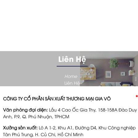
Liên Hệ
Home
Liên Hệ
*
*
CÔNG TY CỔ PHẦN SẢN XUẤT THƯƠNG MẠI GIA VÕ
Văn phòng đại diện:
Lầu 4 Cao Ốc Gia Thy, 158-158A Đào Duy
Anh, P.9, Q. Phú Nhuận, TPHCM
Xưởng sản xuất:
Lô A 1-2, Khu A1, Đường D4, Khu Công nghiệp
Tân Phú Trung, H. Củ Chi, Hồ Chí Minh