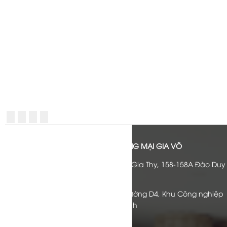
CÔNG TY CỔ PHẦN SẢN XUẤT THƯƠNG MẠI GIA VÕ
Văn phòng đại diện:
Lầu 4 Cao Ốc Gia Thy, 158-158A Đào Duy
Anh, P.9, Q. Phú Nhuận, TPHCM
Xưởng sản xuất:
Lô A 1-2, Khu A1, Đường D4, Khu Công nghiệp
Tân Phú Trung, H. Củ Chi, Hồ Chí Minh
Điện thoại:
028.3717.3054