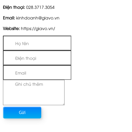
Điện thoại:
028.3717.3054
Email:
kinhdoanh@giavo.vn
Website:
https://giavo.vn/
Gửi