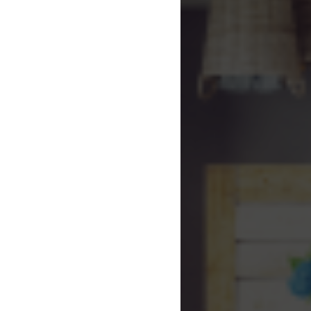
Email:
kinhdoanh@giavo.vn
Website:
https://giavo.vn/
DỊCH VỤ KHÁCH HÀNG
Trang Chủ
Giới Thiệu
Sản Phẩm
Dự Án
Tin Tức
Liên Hệ
VỊ TRÍ CÔNG TY