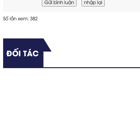
Gửi bình luận
nhập lại
Số lần xem: 382
ĐỐI TÁC