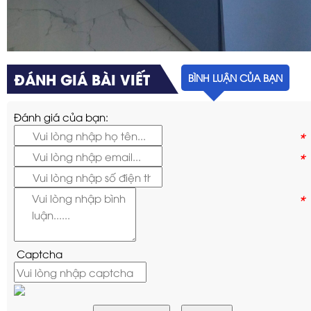
ĐÁNH GIÁ BÀI VIẾT
BÌNH LUẬN CỦA BẠN
Đánh giá của bạn:
*
*
*
Captcha