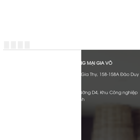
CÔNG TY CỔ PHẦN SẢN XUẤT THƯƠNG MẠI GIA VÕ
Văn phòng đại diện:
Lầu 4 Cao Ốc Gia Thy, 158-158A Đào Duy
Anh, P.9, Q. Phú Nhuận, TPHCM
Xưởng sản xuất:
Lô A 1-2, Khu A1, Đường D4, Khu Công nghiệp
Tân Phú Trung, H. Củ Chi, Hồ Chí Minh
Điện thoại:
028.3717.3054
Email:
kinhdoanh@giavo.vn
Website:
https://giavo.vn/