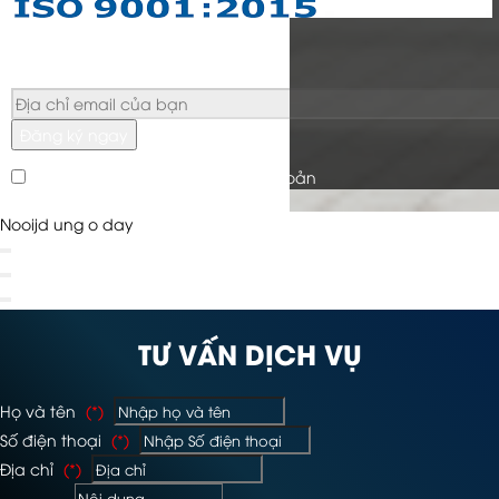
Đăng ký ngay
Tôi đã đọc và đồng ý với điều khoản
Nooijd ung o day
TƯ VẤN DỊCH VỤ
Họ và tên
(*)
Số điện thoại
(*)
Địa chỉ
(*)