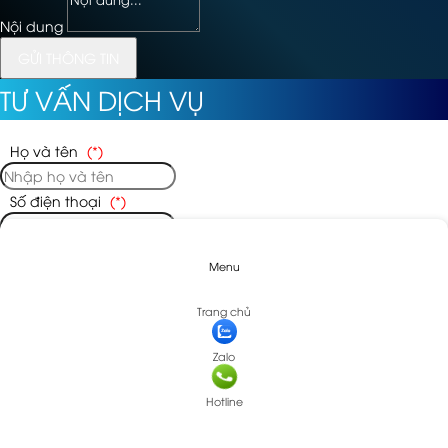
Nội dung
GỬI THÔNG TIN
TƯ VẤN DỊCH VỤ
Họ và tên
(*)
Số điện thoại
(*)
Địa chỉ
(*)
Menu
Nội dung
Trang chủ
Zalo
Đăng ký tư vấn
Hotline