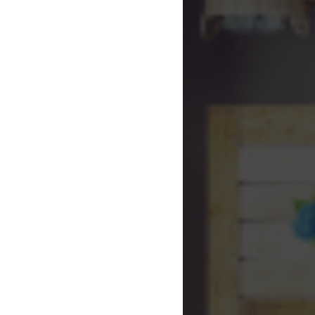
DỊCH VỤ KHÁCH HÀNG
Trang Chủ
Giới Thiệu
Sản Phẩm
Dự Án
Tin Tức
Liên Hệ
VỊ TRÍ CÔNG TY